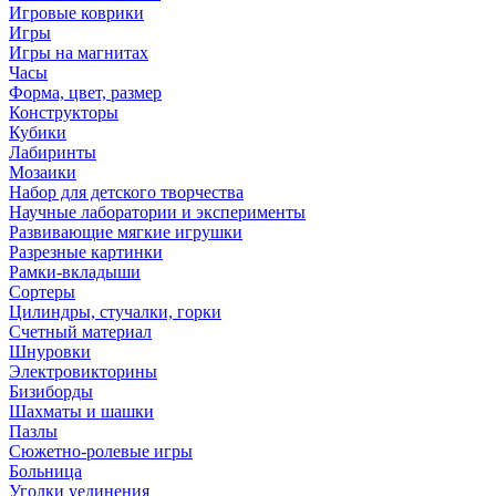
Игровые коврики
Игры
Игры на магнитах
Часы
Форма, цвет, размер
Конструкторы
Кубики
Лабиринты
Мозаики
Набор для детского творчества
Научные лаборатории и эксперименты
Развивающие мягкие игрушки
Разрезные картинки
Рамки-вкладыши
Сортеры
Цилиндры, стучалки, горки
Счетный материал
Шнуровки
Электровикторины
Бизиборды
Шахматы и шашки
Пазлы
Сюжетно-ролевые игры
Больница
Уголки уединения