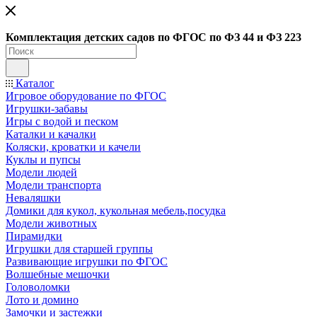
Ко
мплектация детских садов по ФГОC по ФЗ 44 и ФЗ 223
Каталог
Игровое оборудование по ФГОС
Игрушки-забавы
Игры с водой и песком
Каталки и качалки
Коляски, кроватки и качели
Куклы и пупсы
Модели людей
Модели транспорта
Неваляшки
Домики для кукол, кукольная мебель,посудка
Модели животных
Пирамидки
Игрушки для старшей группы
Развивающие игрушки по ФГОС
Волшебные мешочки
Головоломки
Лото и домино
Замочки и застежки