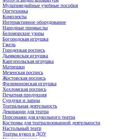
Мультимедийные учебные пособия
Оргтехника
Комплекты
Интерактивное оборудование
Народные промыслы
Беломорские узоры
Богородская игрушка
Гжель
Городецкая роспись
Дымковская игрушка
Каргопольская игрушка
Матрешки
Мезенская роспись
Жостовская роспись
Филимоновская игрушка
Хохломская роспись
Печатная продукция
Сундуки и ларцы
Театральная деятельность
Декорации для театра
Персонажи для кукольного театра
Костюмы для театрализованной деятельности
Настольный театр
Театры кукол в ДОУ