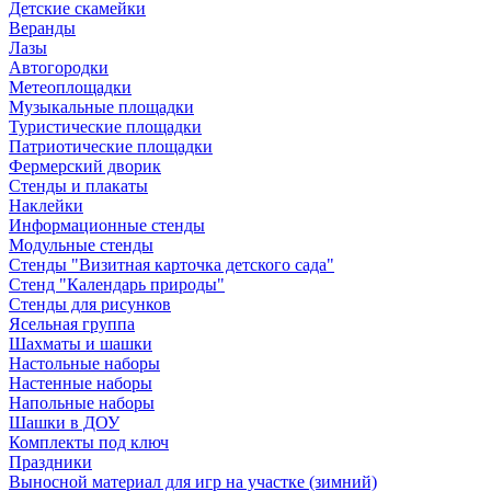
Детские скамейки
Веранды
Лазы
Автогородки
Метеоплощадки
Музыкальные площадки
Туристические площадки
Патриотические площадки
Фермерский дворик
Стенды и плакаты
Наклейки
Информационные стенды
Модульные стенды
Стенды "Визитная карточка детского сада"
Стенд "Календарь природы"
Стенды для рисунков
Ясельная группа
Шахматы и шашки
Настольные наборы
Настенные наборы
Напольные наборы
Шашки в ДОУ
Комплекты под ключ
Праздники
Выносной материал для игр на участке (зимний)